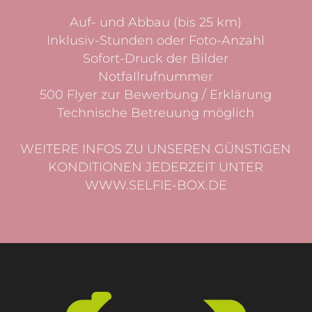
Auf- und Abbau (bis 25 km)
Inklusiv-Stunden oder Foto-Anzahl
Sofort-Druck der Bilder
Notfallrufnummer
500 Flyer zur Bewerbung / Erklärung
Technische Betreuung möglich
WEITERE INFOS ZU UNSEREN GÜNSTIGEN
KONDITIONEN JEDERZEIT UNTER
WWW.SELFIE-BOX.DE